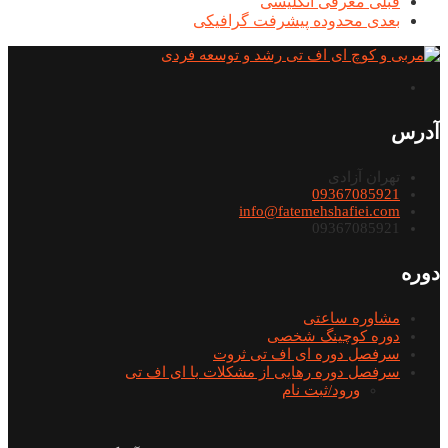
قبلی
معرفی انگلیسی
بعدی
محدوده پیشرفت گرافیکی
آدرس
تهران آزادی
09367085921
info@fatemehshafiei.com
09367085921
دوره
مشاوره ساعتی
دوره کوچینگ شخصی
سرفصل دوره ای اف تی ثروت
سرفصل دوره رهایی از مشکلات با ای اف تی
ورود/ثبت نام