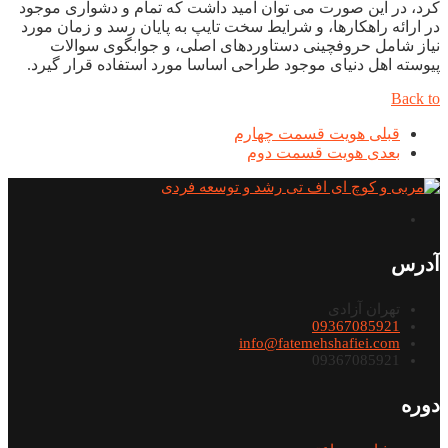
کرد، در این صورت می توان امید داشت که تمام و دشواری موجود
در ارائه راهکارها، و شرایط سخت تایپ به پایان رسد و زمان مورد
نیاز شامل حروفچینی دستاوردهای اصلی، و جوابگوی سوالات
پیوسته اهل دنیای موجود طراحی اساسا مورد استفاده قرار گیرد.
Back to
قبلی
هویت قسمت چهارم
بعدی
هویت قسمت دوم
آدرس
تهران آزادی
09367085921
info@fatemehshafiei.com
09367085921
دوره