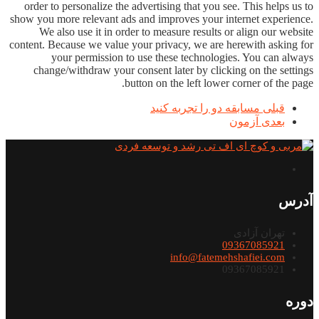
order to personalize the advertising that you see. This helps us to
show you more relevant ads and improves your internet experience.
We also use it in order to measure results or align our website
content. Because we value your privacy, we are herewith asking for
your permission to use these technologies. You can always
change/withdraw your consent later by clicking on the settings
button on the left lower corner of the page.
قبلی
مسابقه دو را تجربه کنید
بعدی
آزمون
آدرس
تهران آزادی
09367085921
info@fatemehshafiei.com
09367085921
دوره