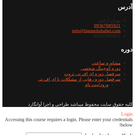
آدرس
تهران آزادی
09367085921
info@fatemehshafiei.com
09367085921
دوره
مشاوره ساعتی
دوره کوچینگ شخصی
سرفصل دوره ای اف تی ثروت
سرفصل دوره رهایی از مشکلات با ای اف تی
ورود/ثبت نام
کلیه حقوق سایت محفوظ میباشد طراحی و اجرا آوانگارد
Login
Accessing this course requires a login. Please enter your credentials
below!