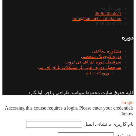
تهران آزادی
09367085921
info@fatemehshafiei.com
09367085921
دوره
مشاوره ساعتی
دوره کوچینگ شخصی
سرفصل دوره ای اف تی ثروت
سرفصل دوره رهایی از مشکلات با ای اف تی
ورود/ثبت نام
کلیه حقوق سایت محفوظ میباشد طراحی و اجرا آوانگارد
Login
Accessing this course requires a login. Please enter your credentials
below!
نام کاربری یا نشانی ایمیل
رمز عبور