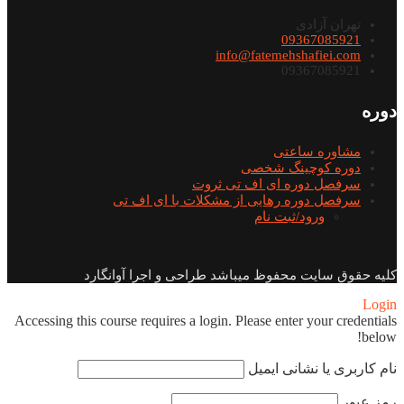
تهران آزادی
09367085921
info@fatemehshafiei.com
09367085921
دوره
مشاوره ساعتی
دوره کوچینگ شخصی
سرفصل دوره ای اف تی ثروت
سرفصل دوره رهایی از مشکلات با ای اف تی
ورود/ثبت نام
کلیه حقوق سایت محفوظ میباشد طراحی و اجرا آوانگارد
Login
Accessing this course requires a login. Please enter your credentials
below!
نام کاربری یا نشانی ایمیل
رمز عبور