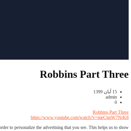
Robbins Part Three
15 آبان 1399
admin
0
Robbins Part Three
https://www.youtube.com/watch?v=meCtmW7NrK8
rder to personalize the advertising that you see. This helps us to show