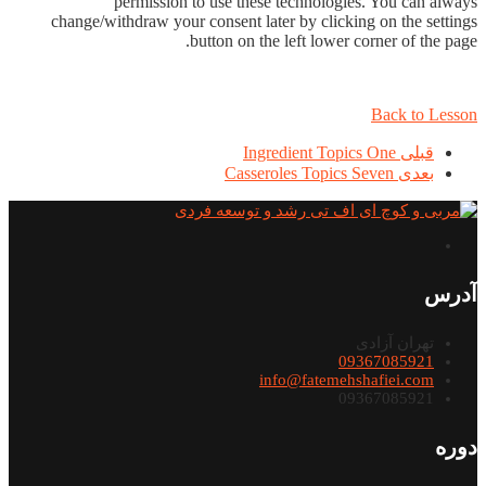
permission to use these technologies. You can always
change/withdraw your consent later by clicking on the settings
button on the left lower corner of the page.
Back to Lesson
قبلی
Ingredient Topics One
بعدی
Casseroles Topics Seven
آدرس
تهران آزادی
09367085921
info@fatemehshafiei.com
09367085921
دوره