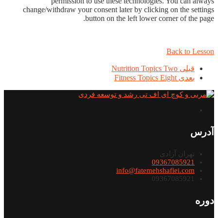
permission to use these technologies. You can always
change/withdraw your consent later by clicking on the settings
button on the left lower corner of the page.
Back to Lesson
قبلی
Nutrition Topics Two
بعدی
Fitness Topics Eight
آدرس
تهران آزادی
09367085921
info@fatemehshafiei.com
09367085921
دوره