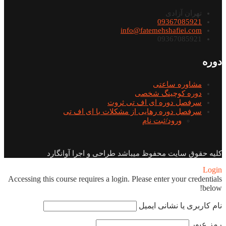
تهران آزادی
09367085921
info@fatemehshafiei.com
09367085921
دوره
مشاوره ساعتی
دوره کوچینگ شخصی
سرفصل دوره ای اف تی ثروت
سرفصل دوره رهایی از مشکلات با ای اف تی
ورود/ثبت نام
کلیه حقوق سایت محفوظ میباشد طراحی و اجرا آوانگارد
Login
Accessing this course requires a login. Please enter your credentials
below!
نام کاربری یا نشانی ایمیل
رمز عبور