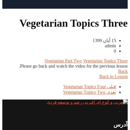
Vegetarian Topics Three
15 آبان 1399
admin
0
Vegetarian Part Two
Vegetarian Topics Three
Please go back and watch the video for the previous lesson.
Back
Back to Lesson
قبلی
Vegetarian Topics Four
بعدی
Vegetarian Topics Two
آدرس