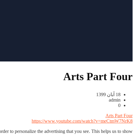
Arts Part Four
18 آبان 1399
admin
0
Arts Part Four
https://www.youtube.com/watch?v=meCtmW7NrK8
rder to personalize the advertising that you see. This helps us to show