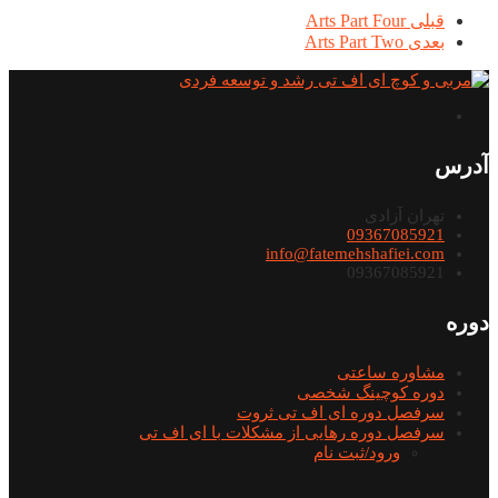
قبلی
Arts Part Four
بعدی
Arts Part Two
آدرس
تهران آزادی
09367085921
info@fatemehshafiei.com
09367085921
دوره
مشاوره ساعتی
دوره کوچینگ شخصی
سرفصل دوره ای اف تی ثروت
سرفصل دوره رهایی از مشکلات با ای اف تی
ورود/ثبت نام