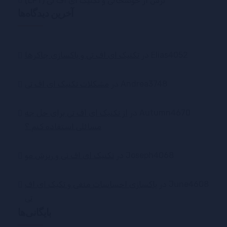
ترس از خوشحالی و تکنیک ای اف تی (EFT)
آخرین دیدگاه‌ها
Elias4052
در
تکنیک ای اف تی و پاکسازی چاکرها
Andrea3748
در
مشکلات تکنیک ای اف تی
Autumn4670
در
از تکنیک ای اف تی برای حل چه
مسائلی استفاده کنم ؟
Joseph4068
در
تکنیک ای اف تی و ریزش مو
June4608
در
پاکسازی احساسات منفی و تکیک ای اف
تی
بایگانی‌ها