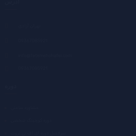
آدرس
تهران آزادی
09367085921
info@fatemehshafiei.com
09367085921
دوره
مشاوره ساعتی
دوره کوچینگ شخصی
سرفصل دوره ای اف تی ثروت