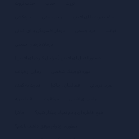
ثروت
جذب
جذب ثروت
جذب ثروت با ای اف تی
جذب منفی
خودکشی
خیانت
درد جسمی
درمان افسردگی با ای اف تی
درمان درهای جسمی
دستورالعمل ای اف تی ( مراحل کار در ای اف تی)
دوره کوچینگ شخصی
رهایی ازخیانت
ضربه درمانی
فعالسازی چاکرا
قدرت نه گفتن
مراحل ای اف تی
موفقیت
نقاط ضربه
هیچ خاطره ای یادم نمیاد چیکار کنیم؟
چاکرا
چطوری ازدواج موفق داشته باشم؟