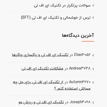
سوالات پرتکرار در تکنیک ای اف تی
ترس از خوشحالی و تکنیک ای اف تی (EFT)
آخرین دیدگاه‌ها
Elias4052
در
تکنیک ای اف تی و پاکسازی چاکرها
Andrea3748
در
مشکلات تکنیک ای اف تی
Autumn4670
در
از تکنیک ای اف تی برای حل چه
مسائلی استفاده کنم ؟
Joseph4068
در
تکنیک ای اف تی و ریزش مو